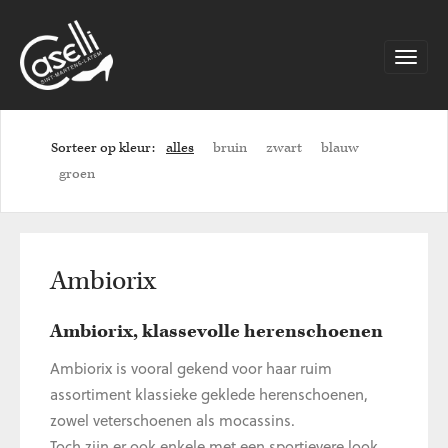
Toggle
naviga
Sorteer op kleur:
alles
bruin
zwart
blauw
groen
Ambiorix
Ambiorix, klassevolle herenschoenen
Ambiorix is vooral gekend voor haar ruim
assortiment klassieke geklede herenschoenen,
zowel veterschoenen als mocassins.
Toch zijn er ook enkele met een sportievere look,