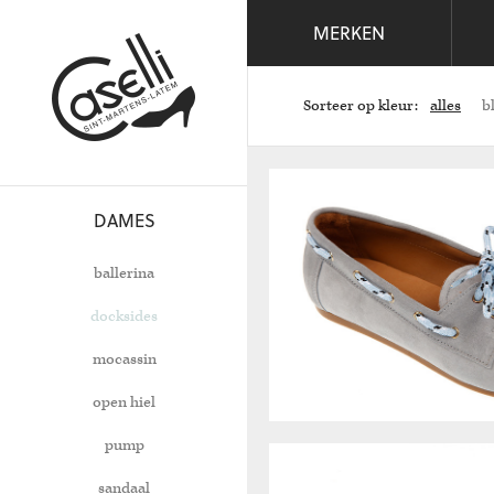
MERKEN
Sorteer op kleur:
alles
b
DAMES
ballerina
docksides
mocassin
open hiel
pump
sandaal